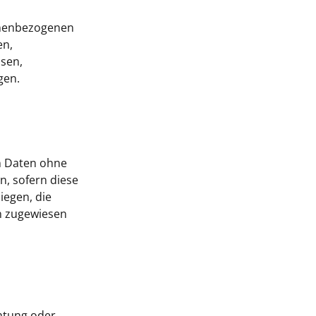
sonenbezogenen
en,
ssen,
gen.
n Daten ohne
, sofern diese
egen, die
on zugewiesen
chtung oder