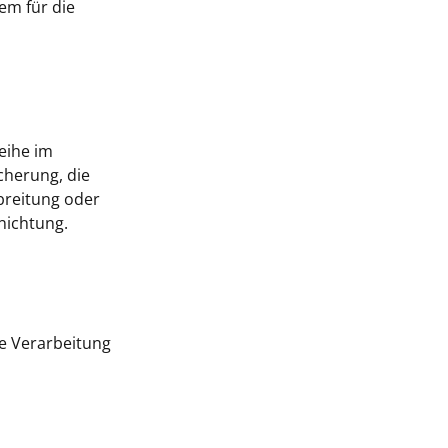
em für die
eihe im
cherung, die
breitung oder
nichtung.
ge Verarbeitung