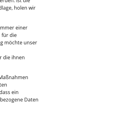
rden. Ist die
lage, holen wir
nummer einer
für die
ng möchte unser
 die ihnen
he Maßnahmen
ten
dass ein
enbezogene Daten